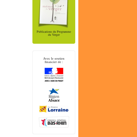
Publications du Programme
du Verger
Avec le soutien
financier de :