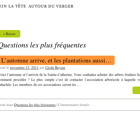
« Retour
Questions les plus fréquentes
L’automne arrive, et les plantations aussi…
osté le
novembre 15, 2011
par
Cécile Bayeur
oici l’automne et l’arrivée de la Sainte-Catherine. Vous souhaitez acheter des arbres fruitiers
omment procéder ? Le plus simple c’est de contacter l’association arboricole à laquelle 
attachée. Les membres de ces associations seront les …
osté dans
Questions les plus fréquentes
|
Commentaires fermés