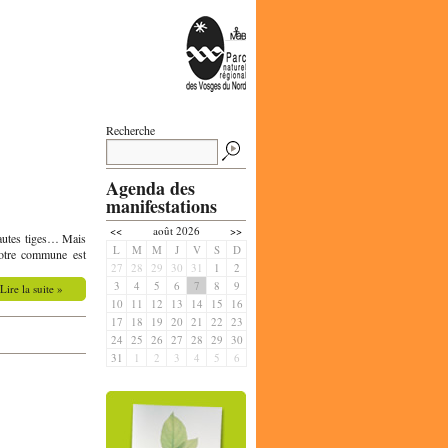
Recherche
Agenda des
manifestations
<<
août 2026
>>
 hautes tiges… Mais
L
M
M
J
V
S
D
votre commune est
27
28
29
30
31
1
2
3
4
5
6
7
8
9
Lire la suite
»
10
11
12
13
14
15
16
17
18
19
20
21
22
23
24
25
26
27
28
29
30
31
1
2
3
4
5
6