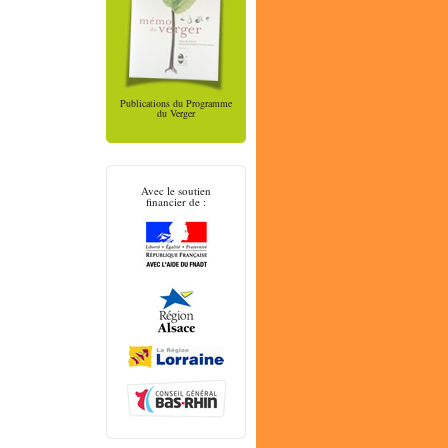
Publications du Programme
du Verger
Avec le soutien
financier de :