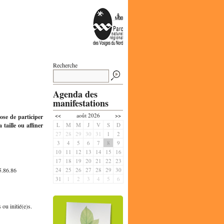
Recherche
Agenda des
manifestations
<<
août 2026
>>
ose de participer
 taille ou affiner
L
M
M
J
V
S
D
27
28
29
30
31
1
2
3
4
5
6
7
8
9
10
11
12
13
14
15
16
17
18
19
20
21
22
23
5.86.86
24
25
26
27
28
29
30
31
1
2
3
4
5
6
 ou initié(e)s.