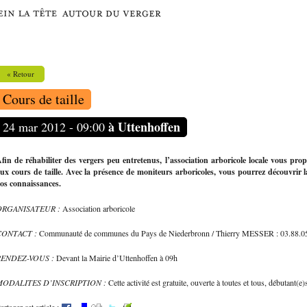
« Retour
Cours de taille
à Uttenhoffen
24 mar 2012 - 09:00
fin de réhabiliter des vergers peu entretenus, l’association arboricole locale vous prop
ux cours de taille. Avec la présence de moniteurs arboricoles, vous pourrez découvrir la
os connaissances.
ORGANISATEUR :
Association arboricole
CONTACT :
Communauté de communes du Pays de Niederbronn / Thierry MESSER : 03.88.0
RENDEZ-VOUS :
Devant la Mairie d’Uttenhoffen à 09h
MODALITES D’INSCRIPTION :
Cette activité est gratuite, ouverte à toutes et tous, débutant(e)s